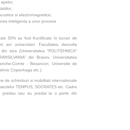
apelor;
atiilor;
custice si electromagnetice;
cerea inteligenta a unor procese
e 50% au fost fructificate în lucrari de
ii ani universitari. Facultatea dezvolta
or din tara (Universitatea "POLITEHNICA"
RANSILVANIA" din Brasov, Universitatea
 Franche-Comte - Besancon; Universite de
 Tehnic Copenhaga etc.).
ame de schimburi si mobilitati internationale
l proiectelor TEMPUS, SOCRATES etc. Cadre
nica predau sau au predat la o parte din