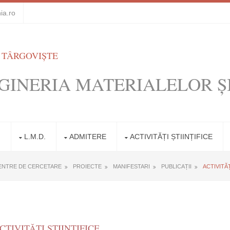
ia.ro
 TÂRGOVIȘTE
GINERIA MATERIALELOR Ș
I
L.M.D.
ADMITERE
ACTIVITĂȚI ȘTIINȚIFICE
ENTRE DE CERCETARE
PROIECTE
MANIFESTARI
PUBLICAȚII
ACTIVITĂ
CTIVITĂȚI ȘTIINȚIFICE