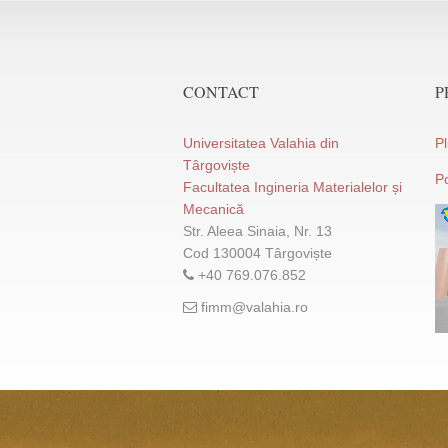
CONTACT
P
Universitatea Valahia din
P
Târgoviște
P
Facultatea Ingineria Materialelor și
Mecanică
Str. Aleea Sinaia, Nr. 13
Cod 130004 Târgoviște
+40 769.076.852
fimm@valahia.ro