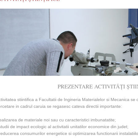
PREZENTARE ACTIVITĂȚI ȘTII
tivitatea stiintifica a Facultatii de Ingineria Materialelor si Mecanica 
rcetare in cadrul caruia se regasesc cateva directii importante:
ealizarea de materiale noi sau cu caracteristici imbunatatite;
studii de impact ecologic al activitatii unitatilor economice din judet;
reducerea consumurilor energetice si optimizarea functionarii instalatiilo