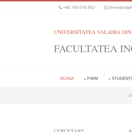
+40 769.076.852
fimm@valah
UNIVERSITATEA VALAHIA DIN
FACULTATEA IN
ACASA
FIMM
STUDENȚ
C
CERCETARE
A