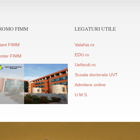
ROMO FIMM
LEGATURI UTILE
liant FIMM
Valahia.ro
EDU.ro
oster FIMM
Uefiscdi.ro
Scoala doctorala UVT
Admitere online
U.M.S.