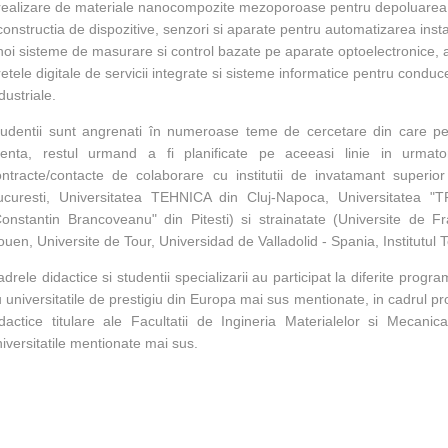
realizare de materiale nanocompozite mezoporoase pentru depoluarea 
constructia de dispozitive, senzori si aparate pentru automatizarea instal
noi sisteme de masurare si control bazate pe aparate optoelectronice, a
etele digitale de servicii integrate si sisteme informatice pentru condu
dustriale.
tudentii sunt angrenati în numeroase teme de cercetare din care pest
icenta, restul urmand a fi planificate pe aceeasi linie in urmator
ontracte/contacte de colaborare cu institutii de invatamant superi
ucuresti, Universitatea TEHNICA din Cluj-Napoca, Universitatea "T
Constantin Brancoveanu" din Pitesti) si strainatate (Universite de
uen, Universite de Tour, Universidad de Valladolid - Spania, Institutul
drele didactice si studentii specializarii au participat la diferite progr
u universitatile de prestigiu din Europa mai sus mentionate, in cadru
idactice titulare ale Facultatii de Ingineria Materialelor si Meca
iversitatile mentionate mai sus.